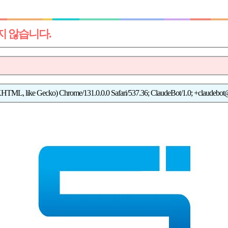
지 않습니다.
KHTML, like Gecko) Chrome/131.0.0.0 Safari/537.36; ClaudeBot/1.0; +claudebot